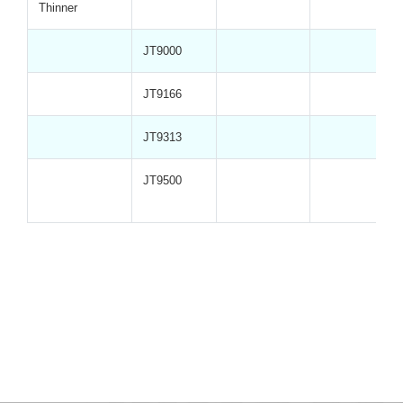
Thinner
JT9000
JT9166
JT9313
JT9500