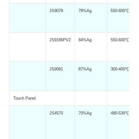
JS9078
78%Ag
550-600℃
JS9186PV2
84%Ag
550-600℃
JS9091
87%Ag
300-400℃
Touch Panel
JS4570
70%Ag
480-530℃