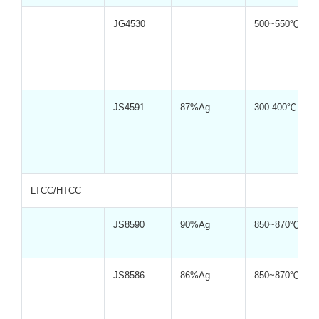
JG4530
500~550℃
JS4591
87%Ag
300-400℃
LTCC/HTCC
JS8590
90%Ag
850~870℃
JS8586
86%Ag
850~870℃