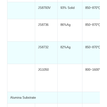
JS8793V
93% Solid
850~870℃
JS8736
86%Ag
850~870℃
JS8732
82%Ag
850~870℃
JG1050
800~1600℃
Alumina Substrate