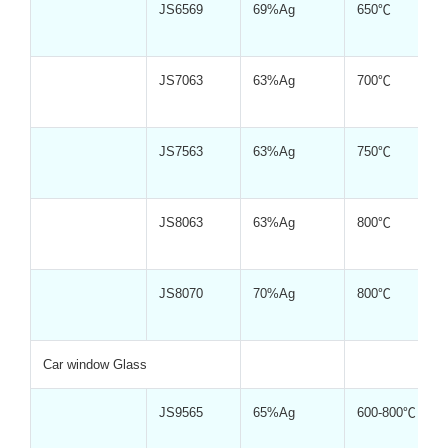
JS6569
69%Ag
650℃
JS7063
63%Ag
700℃
JS7563
63%Ag
750℃
JS8063
63%Ag
800℃
JS8070
70%Ag
800℃
Car window Glass
JS9565
65%Ag
600-800℃