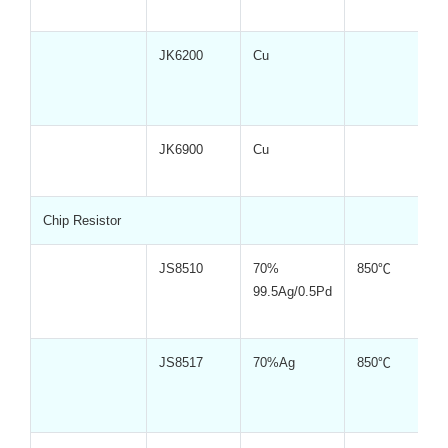
JK6200
Cu
JK6900
Cu
Chip Resistor
JS8510
70%
850℃
99.5Ag/0.5Pd
JS8517
70%Ag
850℃