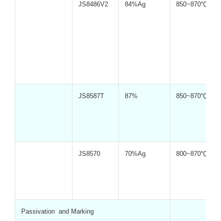
JS8486V2
84%Ag
850~870℃
JS8587T
87%
850~870℃
JS8570
70%Ag
800~870℃
Passivation and Marking