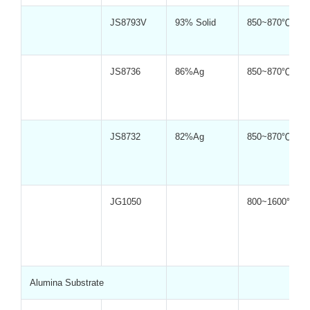
JS8793V
93% Solid
850~870℃
JS8736
86%Ag
850~870℃
JS8732
82%Ag
850~870℃
JG1050
800~1600℃
Alumina Substrate