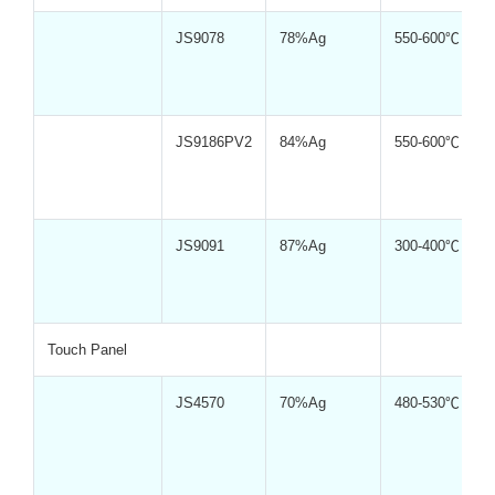
JS9078
78%Ag
550-600℃
JS9186PV2
84%Ag
550-600℃
JS9091
87%Ag
300-400℃
Touch Panel
JS4570
70%Ag
480-530℃