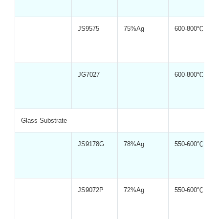
JS9575
75%Ag
600-800℃
JG7027
600-800℃
Glass Substrate
JS9178G
78%Ag
550-600℃
JS9072P
72%Ag
550-600℃