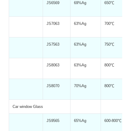
JS6569
69%Ag
650℃
JS7063
63%Ag
700℃
JS7563
63%Ag
750℃
JS8063
63%Ag
800℃
JS8070
70%Ag
800℃
Car window Glass
JS9565
65%Ag
600-800℃