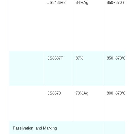
JS8486V2
84%Ag
850~870℃
JS8587T
87%
850~870℃
JS8570
70%Ag
800~870℃
Passivation and Marking