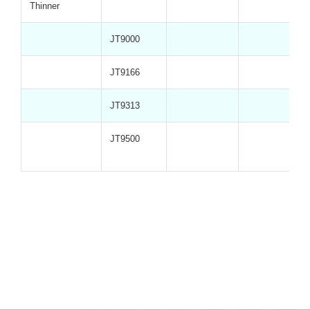
Thinner
JT9000
JT9166
JT9313
JT9500