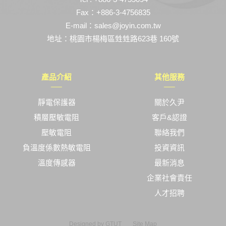
Fax：+886-3-4756835
E-mail：sales@joyin.com.tw
地址：桃園市楊梅區甡甡路623巷 160號
產品介紹
其他服務
靜電保護器
關於久尹
積層壓敏電阻
客戶&認證
壓敏電阻
聯絡我們
負溫度係數熱敏電阻
投資資訊
溫度傳感器
最新消息
企業社會責任
人才招聘
Designed by
GTUT
Site Map