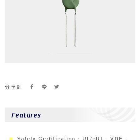
分享到
Features
Safety Certification : UL/cUL , VDE ,