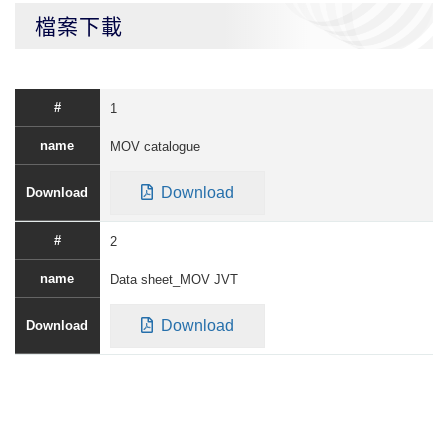
檔案下載
1
MOV catalogue
Download
2
Data sheet_MOV JVT
Download