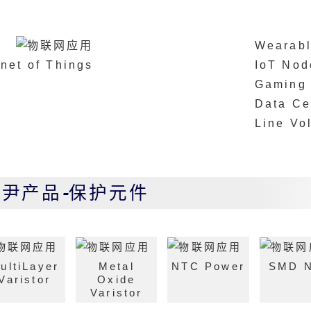
Wearabl
IoT Nod
rnet of Things
Gaming 
Data Ce
Line Vo
久尹产品-保护元件
ultiLayer
Metal
NTC Power
SMD 
Varistor
Oxide
Varistor